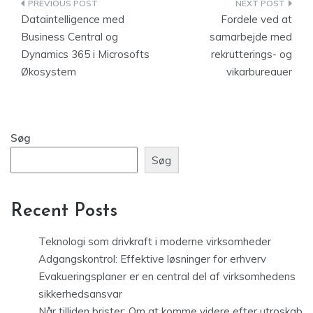
Indlægsnavigation
Dataintelligence med
Fordele ved at
Business Central og
samarbejde med
Dynamics 365 i Microsofts
rekrutterings- og
Økosystem
vikarbureauer
Søg
Søg
Recent Posts
Teknologi som drivkraft i moderne virksomheder
Adgangskontrol: Effektive løsninger for erhverv
Evakueringsplaner er en central del af virksomhedens
sikkerhedsansvar
Når tilliden brister: Om at komme videre efter utroskab