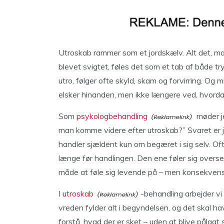
Utroskab rammer som et jordskælv. Alt det, man
blevet svigtet, føles det som et tab af både tr
utro, følger ofte skyld, skam og forvirring. Og 
elsker hinanden, men ikke længere ved, hvorda
Som
psykologbehandling
møder je
man komme videre efter utroskab?” Svaret er j
handler sjældent kun om begæret i sig selv. Oft
længe før handlingen. Den ene føler sig overse
måde at føle sig levende på – men konsekven
I
utroskab
-behandling arbejder v
vreden fylder alt i begyndelsen, og det skal hav
forstå, hvad der er sket – uden at blive pålagt 