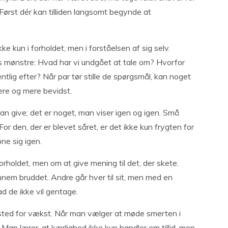
. Først dér kan tilliden langsomt begynde at
e kun i forholdet, men i forståelsen af sig selv.
es mønstre: Hvad har vi undgået at tale om? Hvorfor
tlig efter? Når par tør stille de spørgsmål, kan noget
ere og mere bevidst.
 kan give; det er noget, man viser igen og igen. Små
or den, der er blevet såret, er det ikke kun frygten for
ne sig igen.
rholdet, men om at give mening til det, der skete.
nem bruddet. Andre går hver til sit, men med en
ad de ikke vil gentage.
 sted for vækst. Når man vælger at møde smerten i
. Man lærer, at kærlighed ikke kun handler om tillid, men