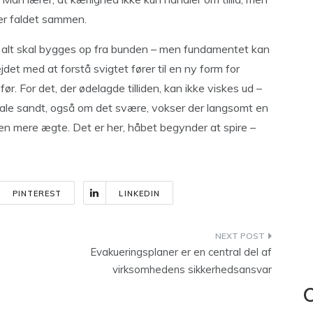
er faldet sammen.
om alt skal bygges op fra bunden – men fundamentet kan
et med at forstå svigtet fører til en ny form for
før. For det, der ødelagde tilliden, kan ikke viskes ud –
tale sandt, også om det svære, vokser der langsomt en
en mere ægte. Det er her, håbet begynder at spire –
PINTEREST
LINKEDIN
Evakueringsplaner er en central del af
virksomhedens sikkerhedsansvar
C