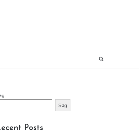
øg
Søg
ecent Posts