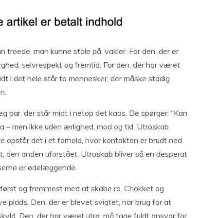
 troede, man kunne stole på, vakler. For den, der er
yghed, selvrespekt og fremtid. For den, der har været
midt i det hele står to mennesker, der måske stadig
n.
g par, der står midt i netop det kaos. De spørger: “Kan
a – men ikke uden ærlighed, mod og tid. Utroskab
e opstår det i et forhold, hvor kontakten er brudt ned
t, den anden uforstået. Utroskab bliver så en desperat
serne er ødelæggende.
i først og fremmest med at skabe ro. Chokket og
e plads. Den, der er blevet svigtet, har brug for at
skyld. Den, der har været utro, må tage fuldt ansvar for