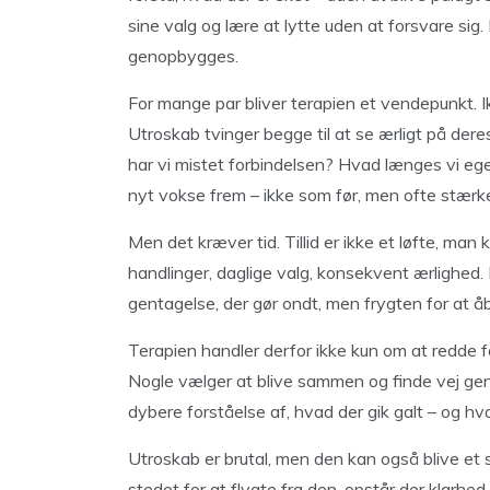
sine valg og lære at lytte uden at forsvare sig
genopbygges.
For mange par bliver terapien et vendepunkt. Ikk
Utroskab tvinger begge til at se ærligt på der
har vi mistet forbindelsen? Hvad længes vi egen
nyt vokse frem – ikke som før, men ofte stærk
Men det kræver tid. Tillid er ikke et løfte, man
handlinger, daglige valg, konsekvent ærlighed. F
gentagelse, der gør ondt, men frygten for at åb
Terapien handler derfor ikke kun om at redde fo
Nogle vælger at blive sammen og finde vej gen
dybere forståelse af, hvad der gik galt – og hv
Utroskab er brutal, men den kan også blive et
stedet for at flygte fra den, opstår der klarhed