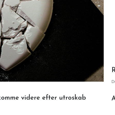
D
 komme videre efter utroskab
A