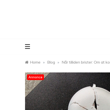
Skip
to
content
Home
»
Blog
»
Når tilliden brister: Om at 
Annonce